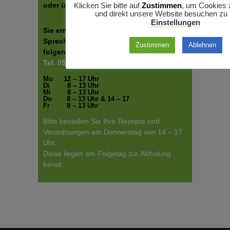
Klicken Sie bitte auf
Zustimmen
, um Cookies 
oder über das Kontaktformular.
und direkt unsere Website besuchen zu
Einstellungen
Sie erreichen uns zu den
Sprechstundenzeiten und unter
Zustimmen
Ablehnen
folgender Telefonnummer:
Tel. 05351 / 41838
Mo
12 – 17 Uhr
Di
8 – 13 Uhr
Mi
8 – 13 Uhr
Do
8 – 13 Uhr & 14 – 17
Fr
8 – 13 Uhr
Bitte bestellen Sie Ihre Rezepte und
Verordnungen am Donnerstag von 14 – 17
Uhr.
Diese liegen am Folgetag zur Abholung
bereit.