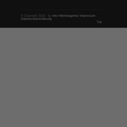
© Copyright 2016 - by
mko-Werbeagentur
Impressum
Datenschutzerklärung
Top